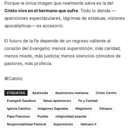
Porque la única imagen que realmente salva es la del
Cristo vivo en el hermano que sufre
. Todo lo demás —
apariciones espectaculares, lágrimas de estatuas, visiones
apocalípticas— es accesorio.
El futuro de la Fe depende de un regreso valiente al
corazón del Evangelio: menos superstición, más caridad;
menos miedo, más justicia; menos silencios cómodos de
pastores, más profecía.
©Catolic
ETIQUETAS
Aparecida
Apariciones marianas
Cristo Centro
Evangelii Gaudium
falsas apariciones
Fe y Caridad
Iglesia Católica
Imágenes Sagradas
Magisterio
Obispos
Papa Francisco
Puebla
religiosidad popular
Responsabilidad Pastoral
Superstición
Vaticano II