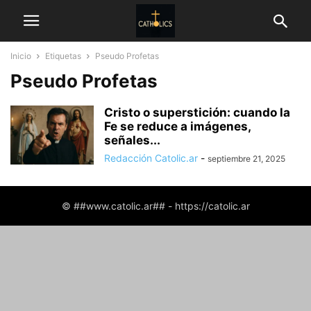
Inicio
Etiquetas
Pseudo Profetas
Pseudo Profetas
Cristo o superstición: cuando la
Fe se reduce a imágenes,
señales...
Redacción Catolic.ar
-
septiembre 21, 2025
© ##www.catolic.ar## - https://catolic.ar