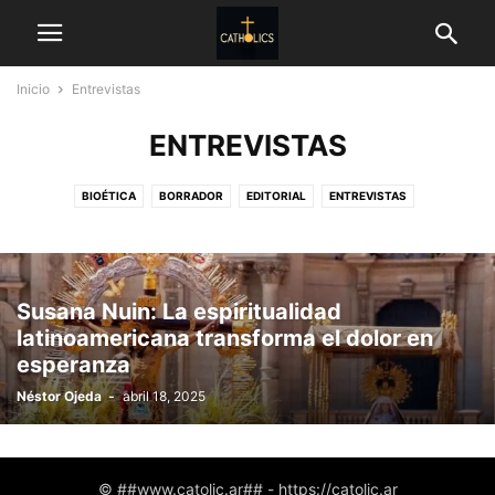
Inicio
Entrevistas
ENTREVISTAS
BIOÉTICA
BORRADOR
EDITORIAL
ENTREVISTAS
ESPIRITUALIDAD
JUVENTUD PROFÉTICA
LATINOAMÉRICA
MIRADA PROFÉTICA
NO PORTADA
NOTICIAS EN INGLÉS
NOTICIAS INTERNACIONALES
NOTICIAS NACIONALES
Susana Nuin: La espiritualidad
NOTICIAS VATICANO
OPINIÓN
PORTADA
SINODALIDAD
latinoamericana transforma el dolor en
TESTIMONIOS
VIDEOS
VOCES QUE ILUMINAN
esperanza
Néstor Ojeda
-
abril 18, 2025
© ##www.catolic.ar## - https://catolic.ar