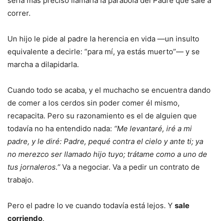
sería más preciso llamarla la parábola del Padre que sale a
correr.
Un hijo le pide al padre la herencia en vida —un insulto
equivalente a decirle: “para mí, ya estás muerto”— y se
marcha a dilapidarla.
Cuando todo se acaba, y el muchacho se encuentra dando
de comer a los cerdos sin poder comer él mismo,
recapacita. Pero su razonamiento es el de alguien que
todavía no ha entendido nada:
“Me levantaré, iré a mi
padre, y le diré: Padre, pequé contra el cielo y ante ti; ya
no merezco ser llamado hijo tuyo; trátame como a uno de
tus jornaleros.”
Va a negociar. Va a pedir un contrato de
trabajo.
Pero el padre lo ve cuando todavía está lejos. Y
sale
corriendo
.