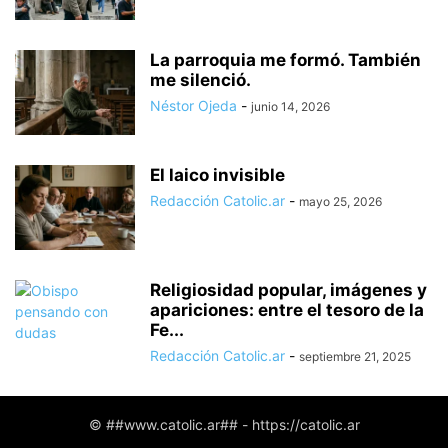
La parroquia me formó. También
me silenció.
Néstor Ojeda
-
junio 14, 2026
El laico invisible
Redacción Catolic.ar
-
mayo 25, 2026
Religiosidad popular, imágenes y
apariciones: entre el tesoro de la
Fe...
Redacción Catolic.ar
-
septiembre 21, 2025
© ##www.catolic.ar## - https://catolic.ar