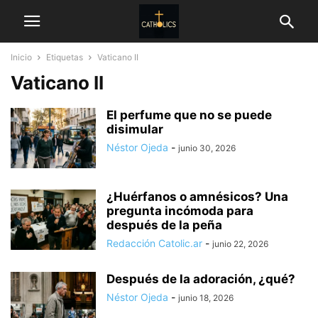
Inicio
Etiquetas
Vaticano II
Vaticano II
El perfume que no se puede
disimular
Néstor Ojeda
-
junio 30, 2026
¿Huérfanos o amnésicos? Una
pregunta incómoda para
después de la peña
Redacción Catolic.ar
-
junio 22, 2026
Después de la adoración, ¿qué?
Néstor Ojeda
-
junio 18, 2026